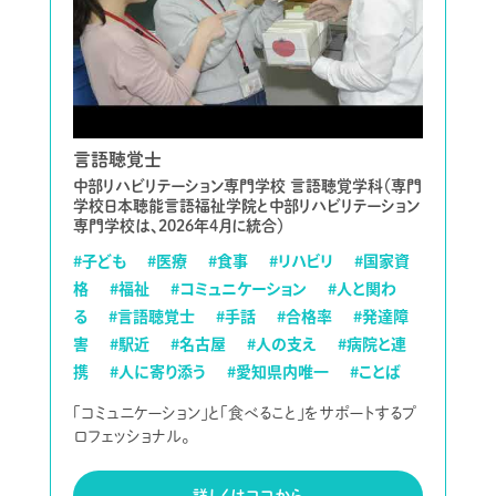
言語聴覚士
中部リハビリテーション専門学校 言語聴覚学科（専門
学校日本聴能言語福祉学院と中部リハビリテーション
専門学校は、2026年4月に統合）
#子ども
#医療
#食事
#リハビリ
#国家資
格
#福祉
#コミュニケーション
#人と関わ
る
#言語聴覚士
#手話
#合格率
#発達障
害
#駅近
#名古屋
#人の支え
#病院と連
携
#人に寄り添う
#愛知県内唯一
#ことば
「コミュニケーション」と「食べること」をサポートするプ
ロフェッショナル。
詳しくはココから