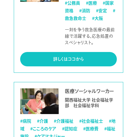
#公務員
#医療
#国家
資格
#消防
#安定
#
救急救命士
#大阪
一刻を争う救急医療の最前
線で活躍する、応急処置の
スペシャリスト。
詳しくはココから
医療ソーシャルワーカー
関西福祉大学 社会福祉学
部 社会福祉学科
#病院
#介護
#介護福祉
#社会福祉士
#地
域
#こころのケア
#認知症
#医療費
#福祉
施設
#ケアマネジャー