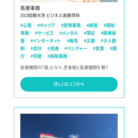
医療事務
川口短期大学 ビジネス実務学科
#心理
#キャリア
#医療事務
#経営
#調剤
事務
#サービス
#メンタル
#簿記
#医療秘
書
#インターネット
#販売
#企業
#少人数
制
#会計
#流通
#ベンチャー
#営業
#銀
行
#宅建
#病院事務
医療機関の「顔」となり、患者様と医療機関を繋ぐ
詳しくはココから