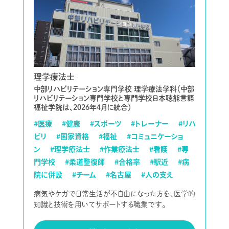
理学療法士
中部リハビリテーション専門学校 理学療法学科（中部
リハビリテーション専門学校と専門学校日本聴能言語
福祉学院は、2026年4月に統合）
#医療
#健康
#スポーツ
#トレーナー
#リハ
ビリ
#国家資格
#福祉
#コミュニケーショ
ン
#理学療法士
#作業療法士
#看護
#専
門学校
#柔道整復師
#合格率
#駅近
#病
院に併設
#チーム
#名古屋
#人の支え
病気やケガで日常生活が不自由になった方を、医学的
知識と技術を用いてサポートする職業です。