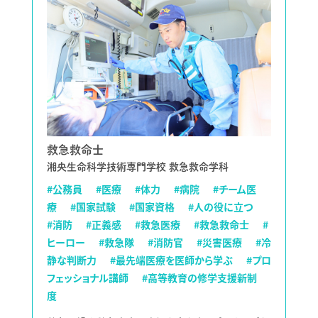
救急救命士
湘央生命科学技術専門学校 救急救命学科
#公務員
#医療
#体力
#病院
#チーム医
療
#国家試験
#国家資格
#人の役に立つ
#消防
#正義感
#救急医療
#救急救命士
#
ヒーロー
#救急隊
#消防官
#災害医療
#冷
静な判断力
#最先端医療を医師から学ぶ
#プロ
フェッショナル講師
#高等教育の修学支援新制
度