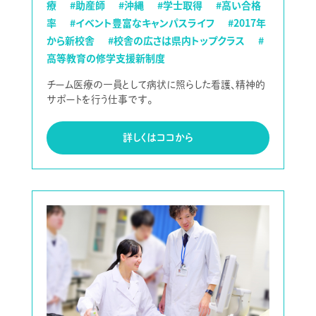
療
#助産師
#沖縄
#学士取得
#高い合格
率
#イベント豊富なキャンパスライフ
#2017年
から新校舎
#校舎の広さは県内トップクラス
#
高等教育の修学支援新制度
チーム医療の一員として病状に照らした看護、精神的
サポートを行う仕事です。
詳しくはココから