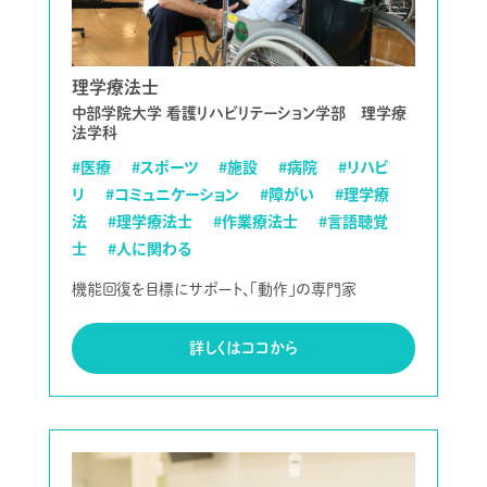
理学療法士
中部学院大学 看護リハビリテーション学部 理学療
法学科
#医療
#スポーツ
#施設
#病院
#リハビ
リ
#コミュニケーション
#障がい
#理学療
法
#理学療法士
#作業療法士
#言語聴覚
士
#人に関わる
機能回復を目標にサポート、「動作」の専門家
詳しくはココから