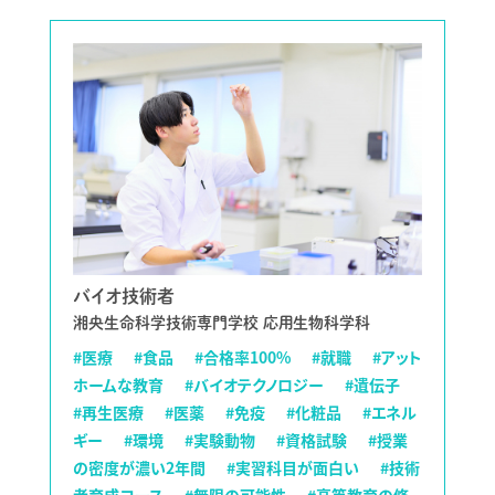
バイオ技術者
湘央生命科学技術専門学校 応用生物科学科
#医療
#食品
#合格率100%
#就職
#アット
ホームな教育
#バイオテクノロジー
#遺伝子
#再生医療
#医薬
#免疫
#化粧品
#エネル
ギー
#環境
#実験動物
#資格試験
#授業
の密度が濃い2年間
#実習科目が面白い
#技術