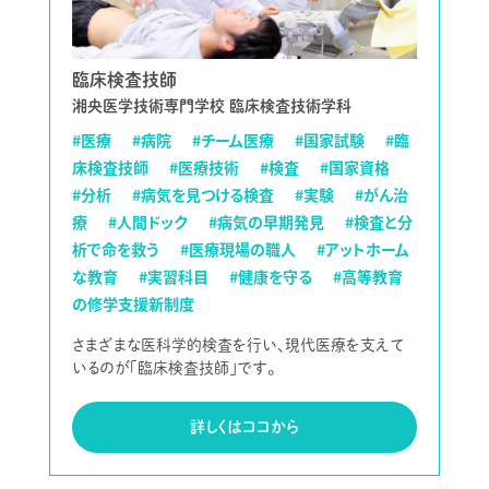
臨床検査技師
湘央医学技術専門学校 臨床検査技術学科
#医療
#病院
#チーム医療
#国家試験
#臨
床検査技師
#医療技術
#検査
#国家資格
#分析
#病気を見つける検査
#実験
#がん治
療
#人間ドック
#病気の早期発見
#検査と分
析で命を救う
#医療現場の職人
#アットホーム
な教育
#実習科目
#健康を守る
#高等教育
の修学支援新制度
さまざまな医科学的検査を行い、現代医療を支えて
いるのが「臨床検査技師」です。
詳しくはココから