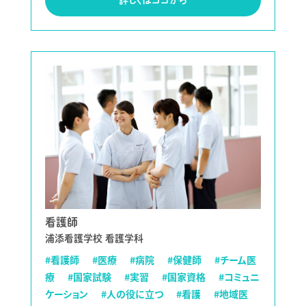
看護師
浦添看護学校 看護学科
#看護師
#医療
#病院
#保健師
#チーム医
療
#国家試験
#実習
#国家資格
#コミュニ
ケーション
#人の役に立つ
#看護
#地域医