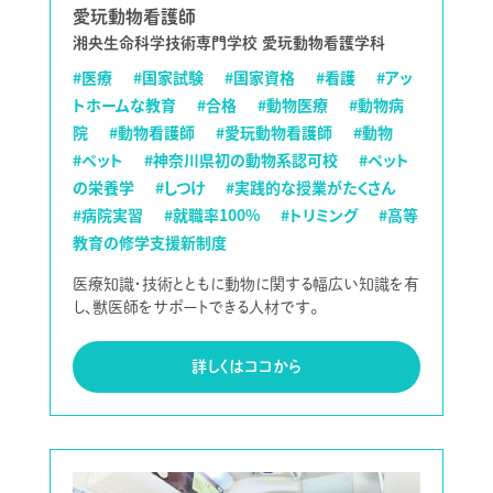
愛玩動物看護師
湘央生命科学技術専門学校 愛玩動物看護学科
#医療
#国家試験
#国家資格
#看護
#アッ
トホームな教育
#合格
#動物医療
#動物病
院
#動物看護師
#愛玩動物看護師
#動物
#ペット
#神奈川県初の動物系認可校
#ペット
の栄養学
#しつけ
#実践的な授業がたくさん
#病院実習
#就職率100%
#トリミング
#高等
教育の修学支援新制度
医療知識・技術とともに動物に関する幅広い知識を有
し、獣医師をサポートできる人材です。
詳しくはココから