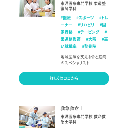
東洋医療専門学校 柔道整
復師学科
#医療
#スポーツ
#トレ
ーナー
#リハビリ
#国
家資格
#テーピング
#
柔道整復師
#大阪
#高
い就職率
#整骨院
地域医療を支える骨と筋肉
のスペシャリスト
詳しくはココから
救急救命士
東洋医療専門学校 救命救
急士学科