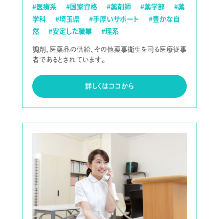
#医療系
#国家資格
#薬剤師
#薬学部
#薬
学科
#埼玉県
#手厚いサポート
#豊かな自
然
#安定した職業
#理系
調剤、医薬品の供給、その他薬事衛生を司る医療従事
者であるとされています。
詳しくはココから