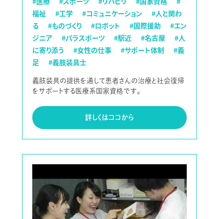
#医療
#スポーツ
#リハビリ
#国家資格
#
福祉
#工学
#コミュニケーション
#人と関わ
る
#ものづくり
#ロボット
#国際援助
#エン
ジニア
#パラスポーツ
#駅近
#名古屋
#人
に寄り添う
#女性の仕事
#サポート体制
#義
足
#義肢装具士
義肢装具の提供を通して患者さんの治療と社会復帰
をサポートする医療系国家資格です。
詳しくはココから