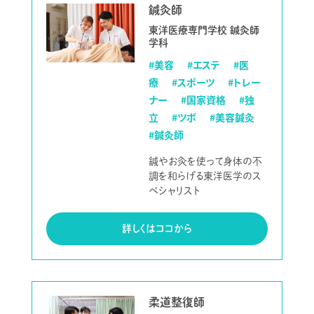
鍼灸師
東洋医療専門学校 鍼灸師
学科
#美容
#エステ
#医
療
#スポーツ
#トレー
ナー
#国家資格
#独
立
#ツボ
#美容鍼灸
#鍼灸師
鍼やお灸を使って身体の不
調を和らげる東洋医学のス
ペシャリスト
詳しくはココから
柔道整復師