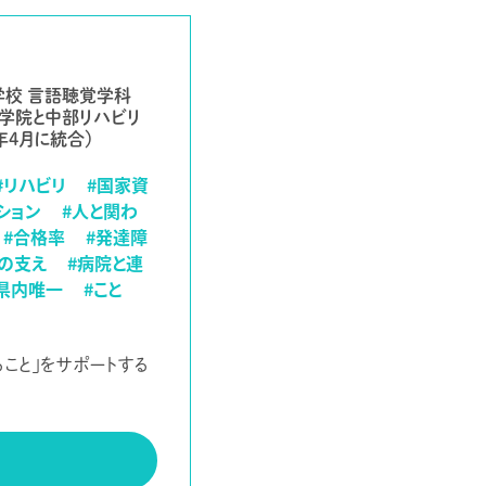
学校 言語聴覚学科
学院と中部リハビリ
年4月に統合）
#リハビリ
#国家資
ション
#人と関わ
#合格率
#発達障
人の支え
#病院と連
県内唯一
#こと
ること」をサポートする