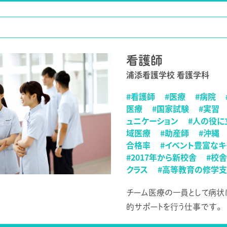
看護師
浦添看護学校 看護学科
#看護師
#医療
#病院
医療
#国家試験
#実習
ュニケーション
#人の役に
域医療
#助産師
#沖縄
合格率
#イベント豊富なキ
#2017年から新校舎
#校
クラス
#高等教育の修学
チーム医療の一員として病状
的サポートを行う仕事です。