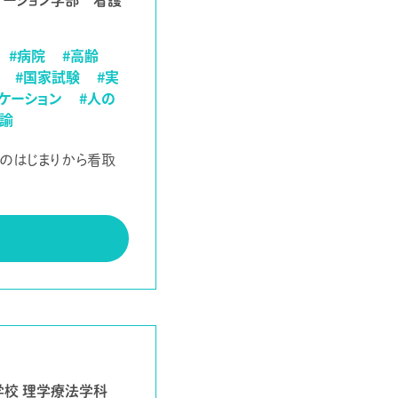
テーション学部 看護
#病院
#高齢
#国家試験
#実
ケーション
#人の
教諭
命のはじまりから看取
学校 理学療法学科