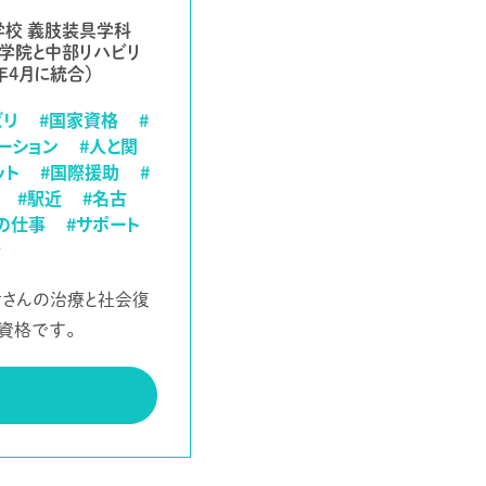
学校 義肢装具学科
学院と中部リハビリ
年4月に統合）
ビリ
#国家資格
#
ーション
#人と関
ット
#国際援助
#
#駅近
#名古
の仕事
#サポート
士
者さんの治療と社会復
資格です。