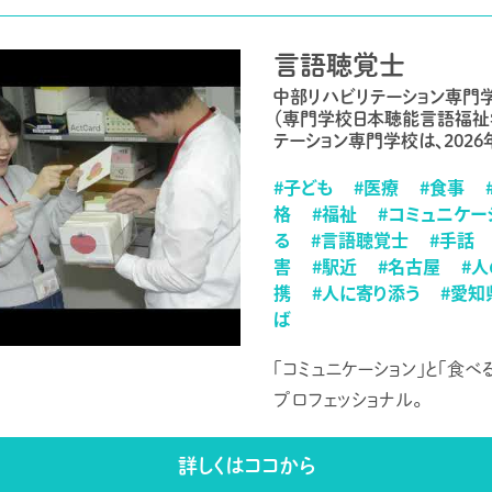
言語聴覚士
中部リハビリテーション専門
（専門学校日本聴能言語福祉
テーション専門学校は、2026
#子ども
#医療
#食事
格
#福祉
#コミュニケー
る
#言語聴覚士
#手話
害
#駅近
#名古屋
#
携
#人に寄り添う
#愛知
ば
「コミュニケーション」と「食べ
プロフェッショナル。
詳しくはココから