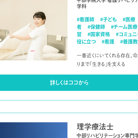
中部学院大学 看護リハビリ
学科
#看護師
#子ども
#医療
者
#保健師
#チーム医療
習
#国家資格
#コミュニ
役に立つ
#看護
#養護
一番近くにいてくれる存在、
りまで「生きる」を支える
詳しくはココから
理学療法士
中部リハビリテーション専門