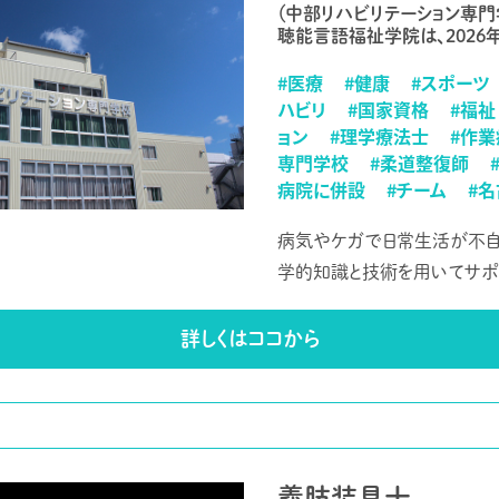
（中部リハビリテーション専
聴能言語福祉学院は、2026
#医療
#健康
#スポーツ
ハビリ
#国家資格
#福祉
ョン
#理学療法士
#作
専門学校
#柔道整復師
病院に併設
#チーム
#
病気やケガで日常生活が不自
学的知識と技術を用いてサポ
詳しくはココから
義肢装具士