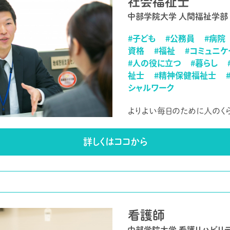
社会福祉士
中部学院大学 人間福祉学
#子ども
#公務員
#病院
資格
#福祉
#コミュニケ
#人の役に立つ
#暮らし
祉士
#精神保健福祉士
シャルワーク
よりよい毎日のために人のく
詳しくはココから
看護師