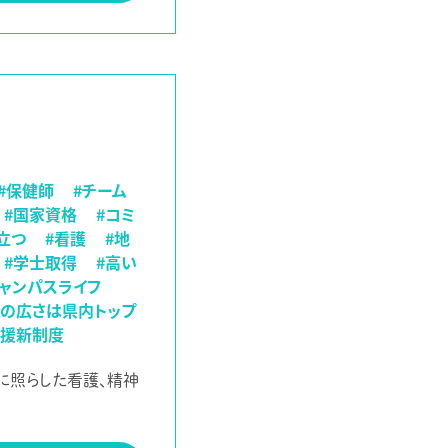
#保健師
#チーム
#国家資格
#コミ
立つ
#看護
#地
#学士取得
#高い
ャンパスライフ
舎の広さは県内トップ
支援新制度
に照らした看護、精神