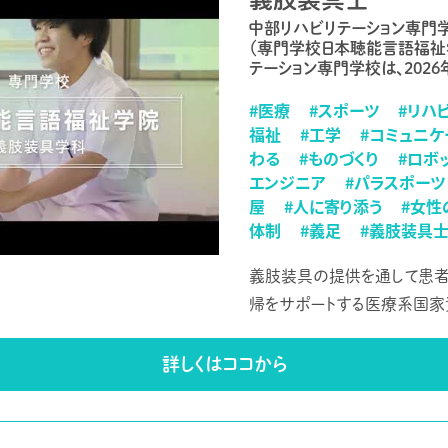
中部リハビリテーション専門
（専門学校日本聴能言語福祉
テーション専門学校は、2026
#医療
#スポーツ
#リハ
福祉
#工学
#コミュニケ
わる
#ものづくり
#ロボ
エンジニア
#パラスポーツ
屋
#人に寄り添う
#女性
体制
#義足
#義肢装具
義肢装具の提供を通して患
帰をサポートする医療系国家
詳しくはココから