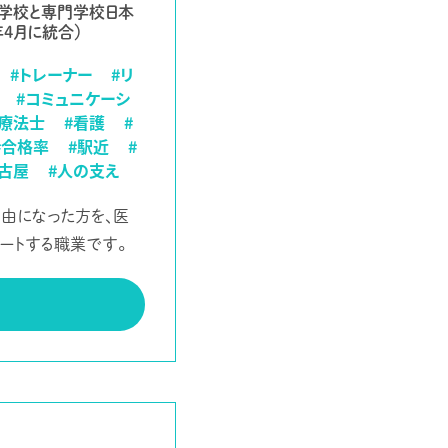
門学校と専門学校日本
年4月に統合）
#トレーナー
#リ
#コミュニケーシ
業療法士
#看護
#
#合格率
#駅近
#
名古屋
#人の支え
由になった方を、医
ートする職業です。