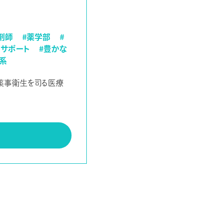
剤師
#薬学部
#
いサポート
#豊かな
理系
薬事衛生を司る医療
。