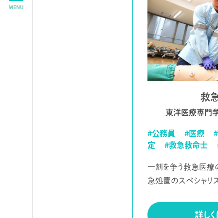
救
東洋医療専門学
#公務員
#医療
定
#救急救命士
一刻を争う救急医療
急処置のスペシャリス
詳しく