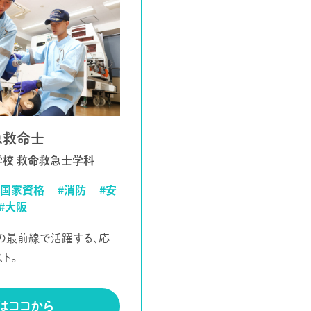
急救命士
校 救命救急士学科
#国家資格
#消防
#安
#大阪
の最前線で活躍する、応
ト。
はココから