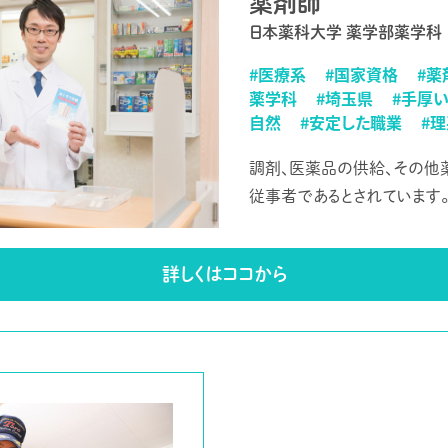
薬剤師
日本薬科大学 薬学部薬学科
#医療系
#国家資格
#薬
薬学科
#埼玉県
#手厚
自然
#安定した職業
#
調剤、医薬品の供給、その他
従事者であるとされています
詳しくはココから