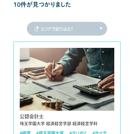
10件が見つかりました
公認会計士
埼玉学園大学 経済経営学部 経済経営学科
#経理
#埼玉学園大学
#さいがく
#サイガ