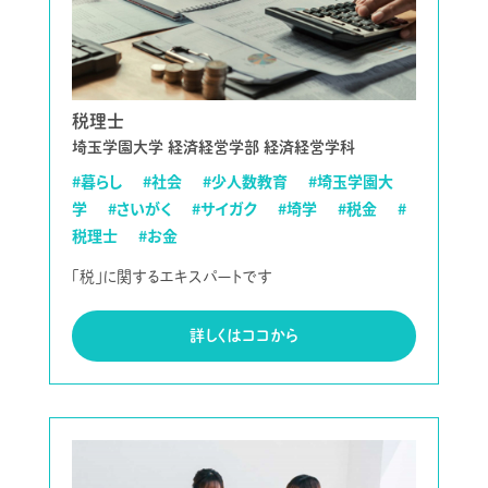
税理士
埼玉学園大学 経済経営学部 経済経営学科
#暮らし
#社会
#少人数教育
#埼玉学園大
学
#さいがく
#サイガク
#埼学
#税金
#
税理士
#お金
「税」に関するエキスパートです
詳しくはココから