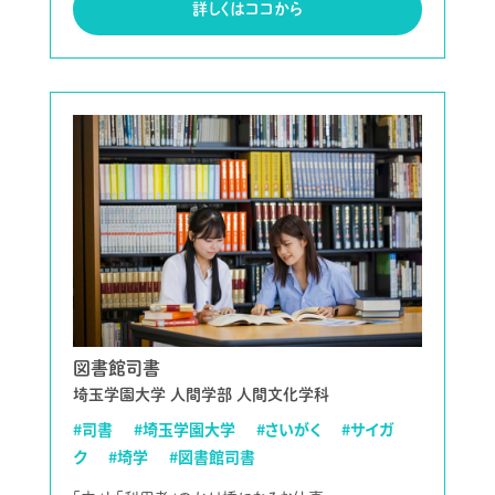
詳しくはココから
図書館司書
埼玉学園大学 人間学部 人間文化学科
#司書
#埼玉学園大学
#さいがく
#サイガ
ク
#埼学
#図書館司書