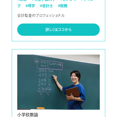
ク
#埼学
#会計士
#税務
会計監査のプロフェッショナル
詳しくはココから
小学校教諭