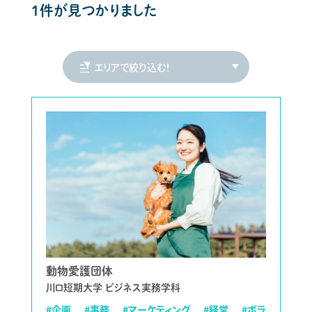
1件が見つかりました
動物愛護団体
川口短期大学 ビジネス実務学科
#企画
#事務
#マーケティング
#経営
#ボラ