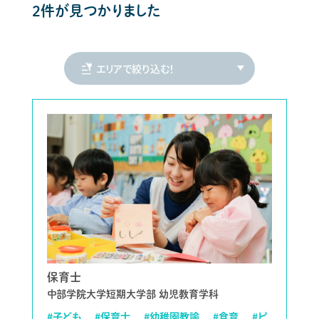
2件が見つかりました
保育士
中部学院大学短期大学部 幼児教育学科
#子ども
#保育士
#幼稚園教諭
#食育
#ピ