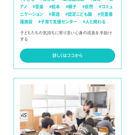
アノ
#音楽
#絵本
#親子
#自然
#コミュ
ニケーション
#英語
#認定こども園
#児童養
護施設
#子育て支援センター
#人と関わる
子どもたちの気持ちに寄り添い心身の成長を手助け
する
詳しくはココから