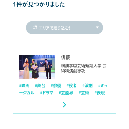
1件が見つかりました
俳優
桐朋学園芸術短期大学 芸
術科演劇専攻
#映画
#舞台
#俳優
#役者
#演劇
#ミュ
ージカル
#ドラマ
#芸能界
#芸術
#表現